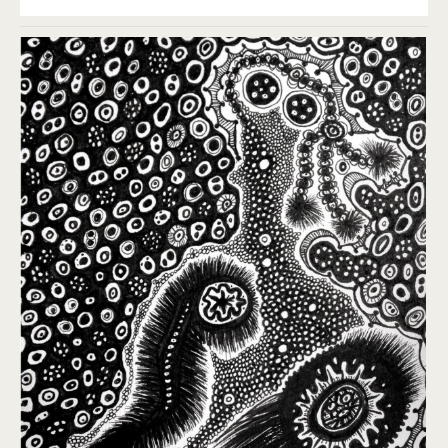
Le dessin a une place importante dans ma pratique
artistique.
Le dessin est d’abord un outil : il me permet de mémoriser
mes projets et de les explorer. Le dessin n’a dans ce contexte
aucun enjeu autre que de consigner une idée.
Une sculpture complexe peut partir d’un minuscule croquis,
une réflexion technique peut dévorer un demi carnet et une
réflexion sur un “décor“ peut donner lieu à un “joli“ dessin.
Le dessin a une autre fonction tout aussi essentielle pour
moi : il est mon interface avec le monde qui m’entoure. Je
dessine ma famille, les gens dans les cafés, les voyageurs
endormis des trains, les œuvres dans les musées... Le dessin
me permet de m’approprier l’âme des lieux, des choses et
des gens. La qualité du trait est pour ces dessins essentielle.
Et puis, il y a encore d’autres dessins : des dessins pour le
dessin, occupations compulsives tout autant de l’esprit que
de la main, tournées vers l’idée de la composition plus que
du trait. Et les dessins présentés ici en sont l’illustration.