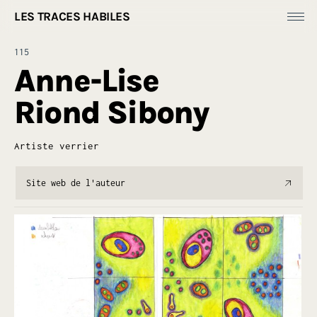
LES TRACES HABILES
Fonds Dess(e)ins
115
Productions
Anne-Lise
[
Ressources ]
Riond Sibony
À propos
Artiste verrier
Site web de l'auteur