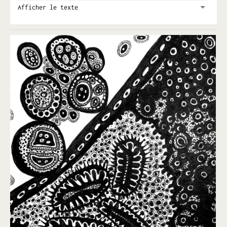
Afficher le texte
Le dessin a une place importante dans ma pratique
artistique.
Le dessin est d’abord un outil : il me permet de mémoriser
mes projets et de les explorer. Le dessin n’a dans ce contexte
aucun enjeu autre que de consigner une idée.
Une sculpture complexe peut partir d’un minuscule croquis,
une réflexion technique peut dévorer un demi carnet et une
réflexion sur un “décor“ peut donner lieu à un “joli“ dessin.
Le dessin a une autre fonction tout aussi essentielle pour
moi : il est mon interface avec le monde qui m’entoure. Je
dessine ma famille, les gens dans les cafés, les voyageurs
endormis des trains, les œuvres dans les musées... Le dessin
me permet de m’approprier l’âme des lieux, des choses et
des gens. La qualité du trait est pour ces dessins essentielle.
Et puis, il y a encore d’autres dessins : des dessins pour le
dessin, occupations compulsives tout autant de l’esprit que
de la main, tournées vers l’idée de la composition plus que
du trait. Et les dessins présentés ici en sont l’illustration.