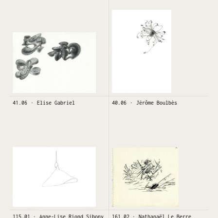
41.06
Elise Gabriel
40.06
Jérôme Boulbès
115.01
Anne-Lise Riond Sibony
161.02
Nathanaël Le Berre