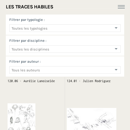
LES TRACES HABILES
Filtrer par typologie :
Fonds Dess(e)ins
Productions
[
Ressources ]
Filtrer par discipline :
À propos
Filtrer par auteur :
120.06
Aurélie Lanoiselée
124.01
Julien Rodriguez