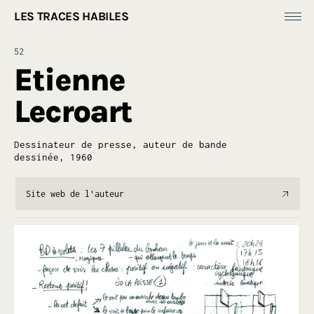
LES TRACES HABILES
Fonds Dess(e)ins
52
Productions
Etienne
[
Ressources ]
Lecroart
À propos
Dessinateur de presse, auteur de bande
dessinée, 1960
Site web de l'auteur