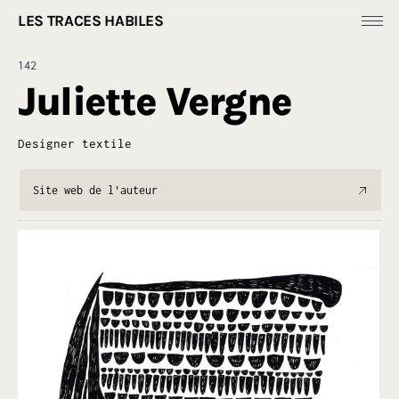
LES TRACES HABILES
Fonds Dess(e)ins
142
Productions
Juliette Vergne
[
Ressources ]
À propos
Designer textile
Site web de l'auteur