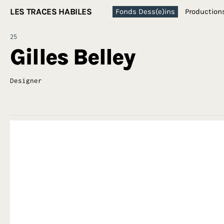
LES TRACES HABILES
Fonds Dess(e)ins
Production
25
Gilles Belley
Designer