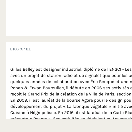
BIOGRAPHIE
Gilles Belley est designer industriel, diplômé de l’ENSCI - Les
avec un projet de station radio et de signalétique pour les 
quelques années de collaboration avec Éric Benqué et une 
Ronan & Erwan Bouroullec, il débute en 2006 ses activités e
reçoit le Grand Prix de la création de la Ville de Paris, sectio
En 2009, il est lauréat de la bourse Agora pour le design pour
développement du projet « La fabrique végétale » initié avec
Cuisine à Nègrepelisse. En 2016, il est lauréat de la Carte Bl
présente « Rooms ». Ses activités se déploient au travers d
recherche (la Cuisine, EDF R&D) d'aménagement intérieur (
des Oudin, EDF) de scénographie (Mémorial de la Shoah, la 