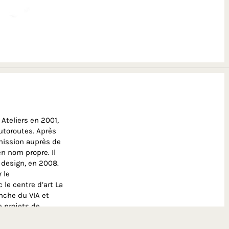
 Ateliers en 2001,
autoroutes. Après
mission auprès de
n nom propre. Il
n design, en 2008.
 le
 le centre d’art La
anche du VIA et
e projets de
Fonds de Dotation
Cité des Sciences