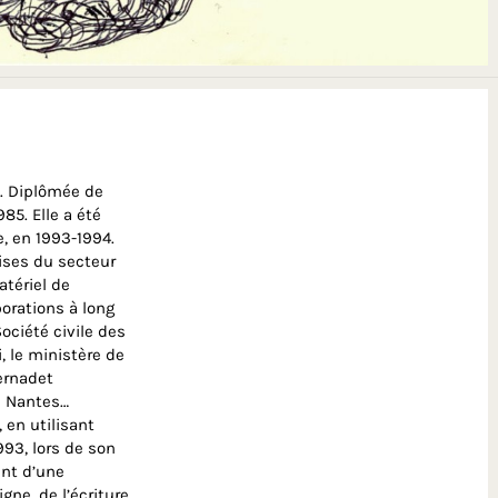
i. Diplômée de
85. Elle a été
, en 1993-1994.
rises du secteur
atériel de
orations à long
ociété civile des
 le ministère de
Bernadet
e Nantes…
en utilisant
993, lors de son
ent d’une
ne, de l’écriture.