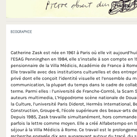
BIOGRAPHIE
Catherine Zask est née en 1961 à Paris où elle vit aujourd’hu
l’ESAG Penninghen en 1984, elle s’installe à son compte en 19
pensionnaire de la Villa Médicis, Académie de France à Rome
Elle travaille avec des institutions culturelles et des entrep
privé dont elle conçoit l’identité visuelle et l’ensemble du m
communication, la plupart du temps dans le cadre de collab
terme. Parmi elles : l’université de Franche-Comté, la Scam S
auteurs multimedia, L’Hippodrome scène nationale de Douai,
la Culture, l’université Paris Diderot, Hermès International, 
Construction, Groupe-6, l’école supérieure des beaux-arts d
Depuis 1985, Zask travaille simultanément, hors commande, 
parfois la lettre comme moyen. Elle a créé Alfabetempo en 1
séjour à la Villa Médicis à Rome. Ce travail est le prolongem
recherche engagée dix ans auparavant autour du tracé, du sig