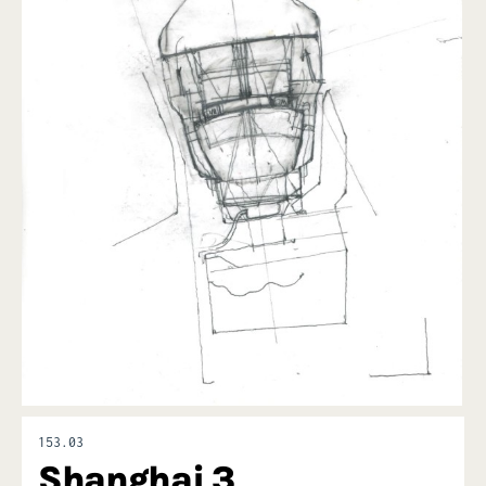
ses cours astreignants, nous savions tous, plus ou moins
bien, évidemment, dessiner une tranche de jambon
alanguie sur une assiette posée sur un torchon à carreaux et
glissée derrière une carafe d’eau dans laquelle se miroitait
la fenêtre de l’atelier autant qu’un fauteuil Louis XV
légèrement en biais et vue de toutes les hauteurs possibles
avec ses ombres portées.
Parfois les traces étaient assez habiles et élégantes. Je n’irai
pas jusqu’à la beauté mais, hors les murs, nous forcions
l’admiration.
Cette admiration m’a permis de gagner très
confortablement ma vie.
Les installateurs de salon de coiffure étaient très
demandeurs. Roger la Frite, l’ancêtre des fastfoods, m’a
permis une fortune passagère. Après quelques années de
dessins alimentaires, ces chemins m’ont menés chez
Claude Parent. Il devait représenter des dessins capables
d’apaiser les inquiétudes populaires sur l’insertion
paysagère des premières centrales nucléaires sur
153.03
lesquelles il travaillait. C’était à peu près en 1970,
Shanghai 3
Jean Nouvel travaillait chez lui. En quelques mois nous