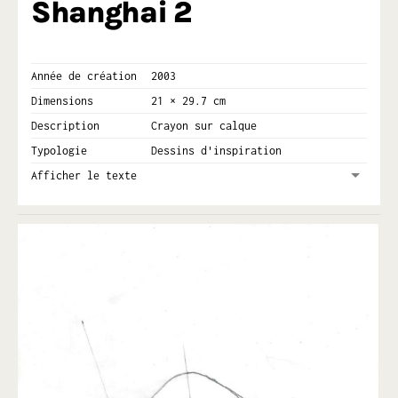
Shanghai 2
Année de création
2003
Dimensions
21 × 29.7 cm
Description
Crayon sur calque
Typologie
Dessins d'inspiration
Afficher le texte
Ma grand-mère Agnès appelait nos dessins des gribouillis.
C’étaient nos dessins d’enfants. Mes frères et sœurs,
cousins, cousines, en faisions beaucoup. Elle les rangeait
dans le tiroir de la grande table carrelée de la cuisine sur
laquelle nous nous installions papiers et crayons de couleur
les jours de pluie ou de grande chaleur.
Pour accéder au titre de dessins, il devait manquer quelque
chose mais comme les adultes étaient admiratifs de nos
talents, le gribouillis a acquis sa noblesse.
Plus tard, j’ai appris à dessiner. Ecole Boulle, Mr Mente,
professeur en Etudes documentaires et Perspectives. Avec