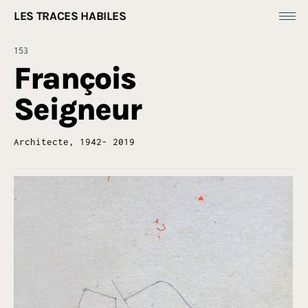
LES TRACES HABILES
Fonds Dess(e)ins
153
Productions
François
[
Ressources ]
Seigneur
À propos
Architecte, 1942- 2019