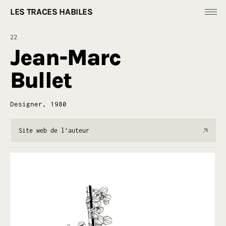
LES TRACES HABILES
Fonds Dess(e)ins
22
Productions
Jean-Marc
[
Ressources ]
Bullet
À propos
Designer, 1980
Site web de l'auteur