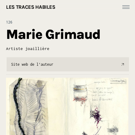
LES TRACES HABILES
Fonds Dess(e)ins
126
Productions
Marie Grimaud
[
Ressources ]
À propos
Artiste joaillière
Site web de l'auteur