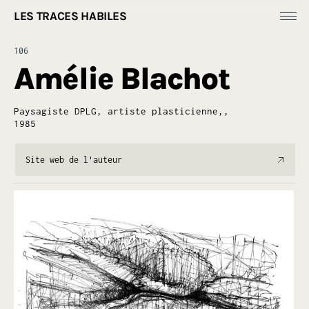
LES TRACES HABILES
Fonds Dess(e)ins
106
Productions
Amélie Blachot
[
Ressources ]
À propos
Paysagiste DPLG, artiste plasticienne,,
1985
Site web de l'auteur