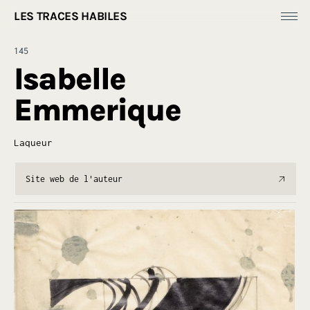
LES TRACES HABILES
Fonds Dess(e)ins
145
Productions
Isabelle
[
Ressources ]
Emmerique
À propos
Laqueur
Site web de l'auteur