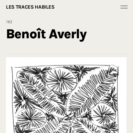
LES TRACES HABILES
Fonds Dess(e)ins
162
Productions
Benoît Averly
[
Ressources ]
À propos