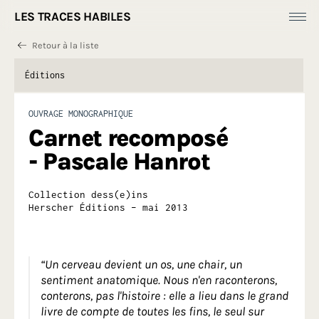
LES TRACES HABILES
Retour à la liste
Fonds Dess(e)ins
Productions
Éditions
Expositions et performances
Éditions
Prix dess(e)ins
[
Ressources ]
OUVRAGE MONOGRAPHIQUE
À propos
Carnet recomposé
- Pascale Hanrot
Collection dess(e)ins
Herscher Éditions – mai 2013
“Un cerveau devient un os, une chair, un
sentiment anatomique. Nous n'en raconterons,
conterons, pas l'histoire : elle a lieu dans le grand
livre de compte de toutes les fins, le seul sur