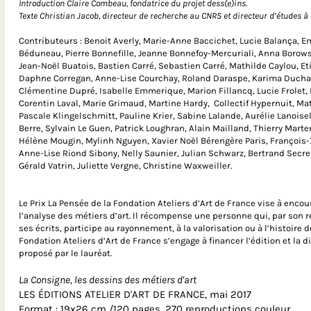
Introduction Claire Combeau, fondatrice du projet dess(e)ins.
Texte Christian Jacob, directeur de recherche au CNRS et directeur d’études à
Contributeurs : Benoit Averly, Marie-Anne Baccichet, Lucie Balança, 
Béduneau, Pierre Bonnefille, Jeanne Bonnefoy-Mercuriali, Anna Borowsk
Jean-Noël Buatois, Bastien Carré, Sebastien Carré, Mathilde Caylou, 
Daphne Corregan, Anne-Lise Courchay, Roland Daraspe, Karima Duch
Clémentine Dupré, Isabelle Emmerique, Marion Fillancq, Lucie Frolet, 
Corentin Laval, Marie Grimaud, Martine Hardy, Collectif Hypernuit, Ma
Pascale Klingelschmitt, Pauline Krier, Sabine Lalande, Aurélie Lanoise
Berre, Sylvain Le Guen, Patrick Loughran, Alain Mailland, Thierry Marteno
Hélène Mougin, Mylinh Nguyen, Xavier Noël Bérengère Paris, François-
Anne-Lise Riond Sibony, Nelly Saunier, Julian Schwarz, Bertrand Secret
Gérald Vatrin, Juliette Vergne, Christine Waxweiller.
Le Prix La Pensée de la Fondation Ateliers d’Art de France vise à encou
l’analyse des métiers d’art. Il récompense une personne qui, par son 
ses écrits, participe au rayonnement, à la valorisation ou à l’histoire d
Fondation Ateliers d’Art de France s’engage à financer l’édition et la 
proposé par le lauréat.
La Consigne, les dessins des métiers d'art
LES ÉDITIONS ATELIER D'ART DE FRANCE, mai 2017
Format : 19x26 cm /120 pages, 270 reproductions couleur