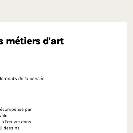
s métiers d'art
ndements de la pensée
, récompensé par
vèle
s à l’œuvre dans
60 dessins