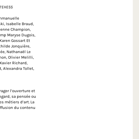
 l’EHESS
Emmanuelle
i, Isabelle Braud,
Etienne Champion,
amp Maryse Dugois,
Karen Gossart Et
thilde Jonquière,
lée, Nathanaël Le
n, Olivier Melilli,
Xavier Richard,
, Alexandra Tollet,
rager l’ouverture et
regard, sa pensée ou
es métiers d’art. La
diffusion du contenu